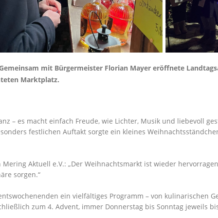
n: Gemeinsam mit Bürgermeister Florian Mayer eröffnete Landtag
teten Marktplatz.
anz – es macht einfach Freude, wie Lichter, Musik und liebevoll 
sonders festlichen Auftakt sorgte ein kleines Weihnachtsständch
 Mering Aktuell e.V.: „Der Weihnachtsmarkt ist wieder hervorragend
äre sorgen.“
entswochenenden ein vielfältiges Programm – von kulinarischen 
schließlich zum 4. Advent, immer Donnerstag bis Sonntag jeweils bi