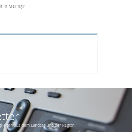
t in Mering!“
tter
gkeiten aus dem Landtag und der Region.