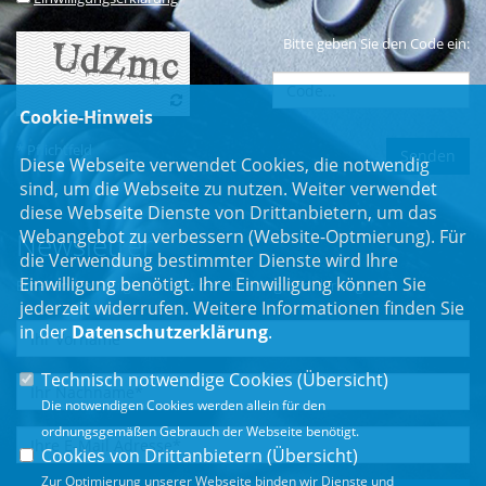
Bitte geben Sie den Code ein:
Cookie-Hinweis
* Pflichtfeld
Diese Webseite verwendet Cookies, die notwendig
sind, um die Webseite zu nutzen. Weiter verwendet
diese Webseite Dienste von Drittanbietern, um das
Webangebot zu verbessern (Website-Optmierung). Für
Newsletter
die Verwendung bestimmter Dienste wird Ihre
Einwilligung benötigt. Ihre Einwilligung können Sie
Erhalten Sie Neuigkeiten aus dem Landtag und der Region.
jederzeit widerrufen. Weitere Informationen finden Sie
in der
Datenschutzerklärung
.
Technisch notwendige Cookies (
Übersicht
)
Die notwendigen Cookies werden allein für den
ordnungsgemäßen Gebrauch der Webseite benötigt.
Cookies von Drittanbietern (
Übersicht
)
Zur Optimierung unserer Webseite binden wir Dienste und