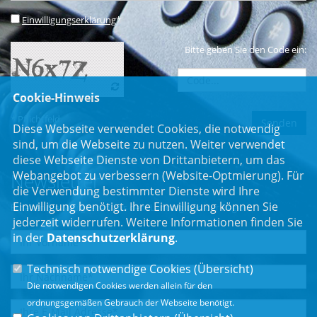
Einwilligungserklärung
*
Bitte geben Sie den Code ein:
Cookie-Hinweis
* Pflichtfeld
Diese Webseite verwendet Cookies, die notwendig
sind, um die Webseite zu nutzen. Weiter verwendet
diese Webseite Dienste von Drittanbietern, um das
Webangebot zu verbessern (Website-Optmierung). Für
Newsletter
die Verwendung bestimmter Dienste wird Ihre
Einwilligung benötigt. Ihre Einwilligung können Sie
Erhalten Sie Neuigkeiten aus dem Landtag und der Region.
jederzeit widerrufen. Weitere Informationen finden Sie
in der
Datenschutzerklärung
.
Technisch notwendige Cookies (
Übersicht
)
Die notwendigen Cookies werden allein für den
ordnungsgemäßen Gebrauch der Webseite benötigt.