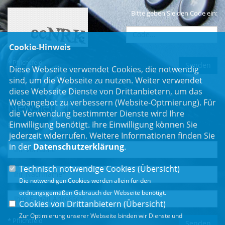
Bitte geben Sie den Code ein:
Cookie-Hinweis
* Pflichtfeld
Diese Webseite verwendet Cookies, die notwendig
sind, um die Webseite zu nutzen. Weiter verwendet
diese Webseite Dienste von Drittanbietern, um das
Webangebot zu verbessern (Website-Optmierung). Für
Newsletter
die Verwendung bestimmter Dienste wird Ihre
Einwilligung benötigt. Ihre Einwilligung können Sie
Erhalten Sie Neuigkeiten aus dem Landtag und der Region.
jederzeit widerrufen. Weitere Informationen finden Sie
in der
Datenschutzerklärung
.
Technisch notwendige Cookies (
Übersicht
)
Die notwendigen Cookies werden allein für den
ordnungsgemäßen Gebrauch der Webseite benötigt.
Cookies von Drittanbietern (
Übersicht
)
Zur Optimierung unserer Webseite binden wir Dienste und
* Pflichtfeld