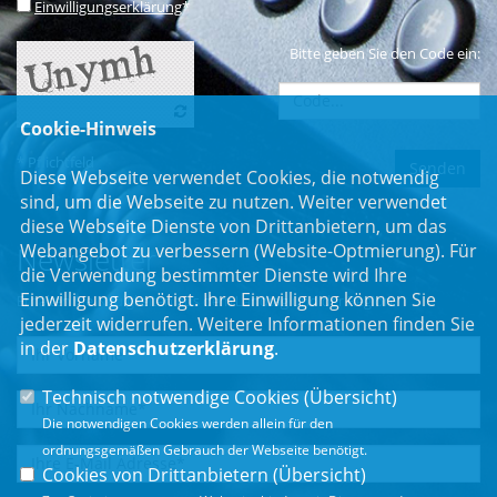
Einwilligungserklärung
*
Bitte geben Sie den Code ein:
Cookie-Hinweis
* Pflichtfeld
Diese Webseite verwendet Cookies, die notwendig
sind, um die Webseite zu nutzen. Weiter verwendet
diese Webseite Dienste von Drittanbietern, um das
Webangebot zu verbessern (Website-Optmierung). Für
Newsletter
die Verwendung bestimmter Dienste wird Ihre
Einwilligung benötigt. Ihre Einwilligung können Sie
Erhalten Sie Neuigkeiten aus dem Landtag und der Region.
jederzeit widerrufen. Weitere Informationen finden Sie
in der
Datenschutzerklärung
.
Technisch notwendige Cookies (
Übersicht
)
Die notwendigen Cookies werden allein für den
ordnungsgemäßen Gebrauch der Webseite benötigt.
Cookies von Drittanbietern (
Übersicht
)