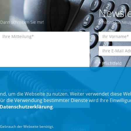
Newsle
Dann schreiben Sie mir!
Erhalten Sie Neui
* Pflichtfeld
Bitte geben Sie den Code ein:
nd, um die Webseite zu nutzen. Weiter verwendet diese Web
 die Verwendung bestimmter Dienste wird Ihre Einwilligung 
Datenschutzerklärung
.
Gebrauch der Webseite benötigt.