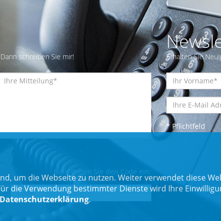
Newsle
Dann schreiben Sie mir!
Erhalten Sie Neui
* Pflichtfeld
Bitte geben Sie den Code ein:
nd, um die Webseite zu nutzen. Weiter verwendet diese Web
 die Verwendung bestimmter Dienste wird Ihre Einwilligung 
Datenschutzerklärung
.