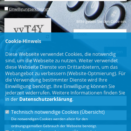
Einwilligungserklärung
*
Bitte geben Sie den Code ein:
Cookie-Hinweis
* Pflichtfeld
Diese Webseite verwendet Cookies, die notwendig
sind, um die Webseite zu nutzen. Weiter verwendet
diese Webseite Dienste von Drittanbietern, um das
Webangebot zu verbessern (Website-Optmierung). Für
Newsletter
die Verwendung bestimmter Dienste wird Ihre
Einwilligung benötigt. Ihre Einwilligung können Sie
Erhalten Sie Neuigkeiten aus dem Landtag und der Region.
jederzeit widerrufen. Weitere Informationen finden Sie
in der
Datenschutzerklärung
.
Technisch notwendige Cookies (
Übersicht
)
Die notwendigen Cookies werden allein für den
ordnungsgemäßen Gebrauch der Webseite benötigt.