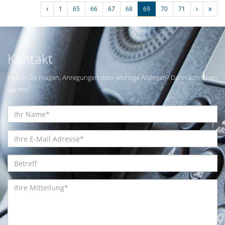
1
65
66
67
68
69
70
71
Kontakt
Haben Sie Fragen, Anregungen oder wichtige Anliegen? Dann schreiben
Sie mir!