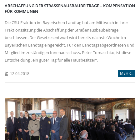
ABSCHAFFUNG DER STRASSENAUSBAUBEITRÄGE – KOMPENSATION F
ÜR KOMMUNEN
Die CSU-Fraktion im Bayerischen Landtag hat am Mittwoch in ihrer
Fraktionssitzung die Abschaffung der Straßenausbaubeiträge
beschlossen. Der Gesetzesentwurf wird bereits nächste Woche im
Bayerischen Landtag eingereicht. Für den Landtagsabgeordneten und
Mitglied im zuständigen Innenausschuss, Peter Tomaschko, ist diese
Entscheidung „ein guter Tag für alle Hausbesitzer“.
MEHR...
12.04.2018