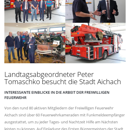
Landtagsabgeordneter Peter
Tomaschko besucht die Stadt Aichach
INTERESSANTE EINBLICKE IN DIE ARBEIT DER FREIWILLIGEN
FEUERWEHR
Von den rund 80 aktiven Mitgliedern der Freiwilligen Feuerwehr
Aichach sind über 60 Feuerwehrkameraden mit Funkmeldeempfänger
ausgestattet, um zu jeder Tages- und Nachtzeit Hilfe am Nächsten
leisten zu können. Auf Einladung des Ersten Bürgermeisters der Stadt