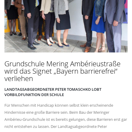
Grundschule Mering Ambérieustraße
wird das Signet „Bayern barrierefrei“
verliehen
LANDTAGSABGEORDNETER PETER TOMASCHKO LOBT
VORBILDFUNKTION DER SCHULE
Für Menschen mit Handicap können selbst klein erscheinende
Hindernisse eine große Barriere sein. Beim Bau der Meringer
Ambérieu-Grundschule ist es bereits gelungen, diese Barrieren erst gar
nicht entstehen zu lassen. Der Landtagsabgeordnete Peter